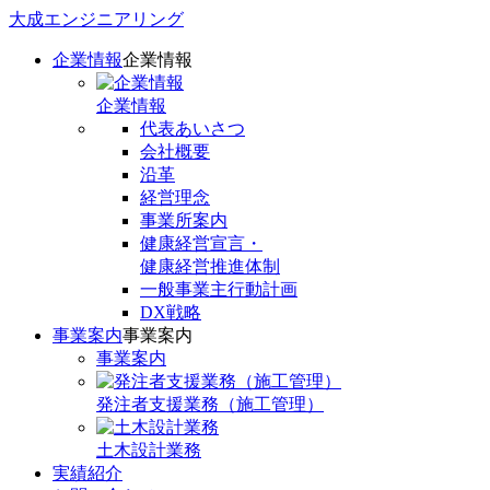
大成エンジニアリング
企業情報
企業情報
企業情報
代表あいさつ
会社概要
沿革
経営理念
事業所案内
健康経営宣言・
健康経営推進体制
一般事業主行動計画
DX戦略
事業案内
事業案内
事業案内
発注者支援業務（施工管理）
土木設計業務
実績紹介