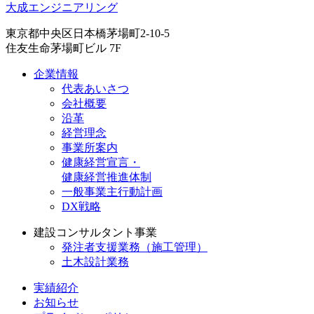
大成エンジニアリング
東京都中央区日本橋茅場町2-10-5
住友生命茅場町ビル 7F
企業情報
代表あいさつ
会社概要
沿革
経営理念
事業所案内
健康経営宣言・
健康経営推進体制
一般事業主行動計画
DX戦略
建設コンサルタント事業
発注者支援業務（施工管理）
土木設計業務
実績紹介
お知らせ