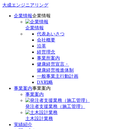
大成エンジニアリング
企業情報
企業情報
企業情報
代表あいさつ
会社概要
沿革
経営理念
事業所案内
健康経営宣言・
健康経営推進体制
一般事業主行動計画
DX戦略
事業案内
事業案内
事業案内
発注者支援業務（施工管理）
土木設計業務
実績紹介