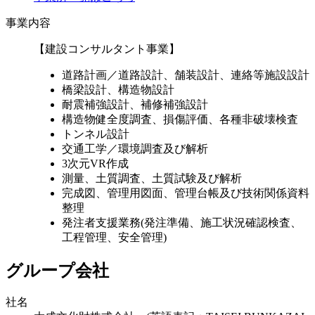
事業内容
【建設コンサルタント事業】
道路計画／道路設計、舗装設計、連絡等施設設計
橋梁設計、構造物設計
耐震補強設計、補修補強設計
構造物健全度調査、損傷評価、各種非破壊検査
トンネル設計
交通工学／環境調査及び解析
3次元VR作成
測量、土質調査、土質試験及び解析
完成図、管理用図面、管理台帳及び技術関係資料
整理
発注者支援業務(発注準備、施工状況確認検査、
工程管理、安全管理)
グループ会社
社名